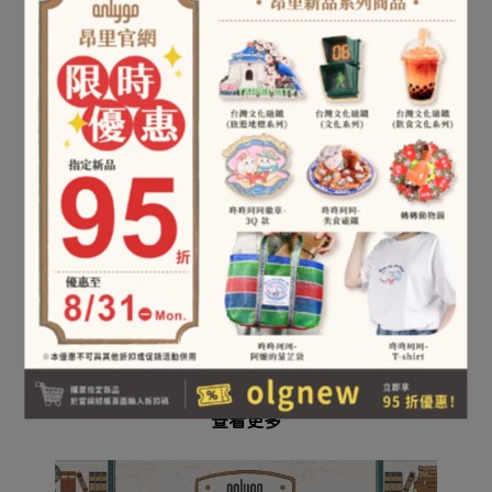
比利時【Metalmorphose】公
補貨中｜比利時
比利
牛鑰匙圈
【Metalmorphose】卡帶鑰匙
圈
NT$349
NT$399
加入購物車
已售完
查看更多