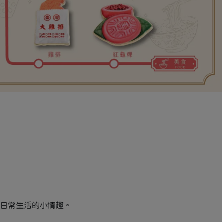
日常生活的小情趣。