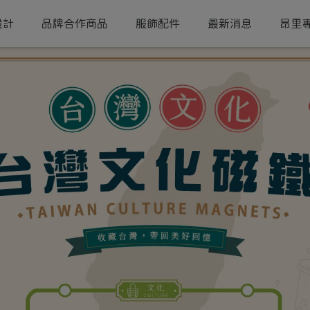
設計
品牌合作商品
服飾配件
最新消息
昂里