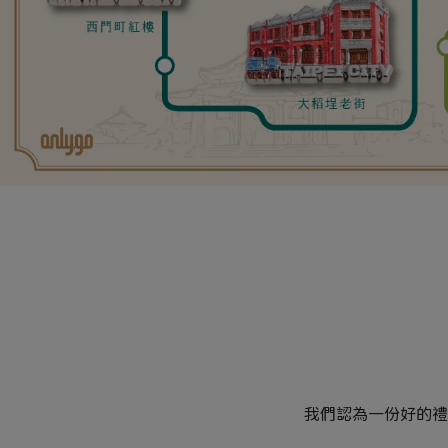
我們認為一份好的禮