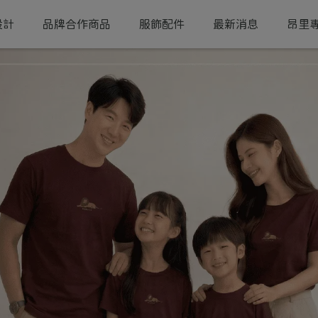
設計
品牌合作商品
服飾配件
最新消息
昂里