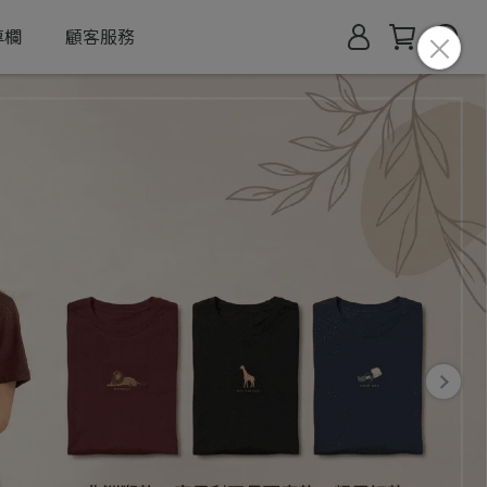
專欄
顧客服務