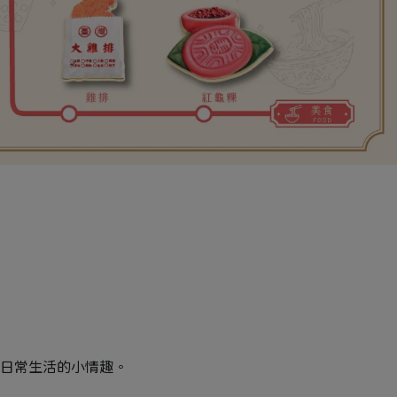
日常生活的小情趣。