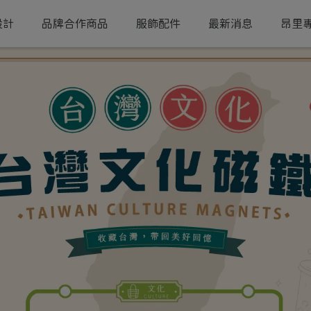
設計
品牌合作商品
服飾配件
最新消息
昂里