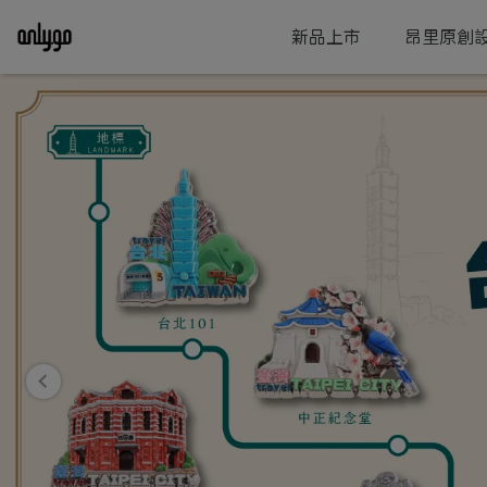
新品上市
昂里原創