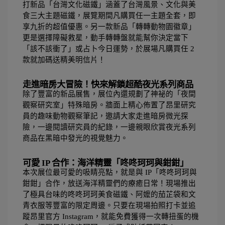
打新品「台灣文化磁鐵」涵蓋了台灣風景、文化與美
食三大主題磁鐵，展覽期間凡購買任一主題全套，即
享九折的超值優惠。另一款新品「轉轉動物園徽章」
更是選擇障礙救星，動手轉轉盤就能幫你決定當下
「該不該衝了」或占卜今日運勢，於展場凡購買任 2 
款就加碼送精美明信片！
走進暗房大冒險！快來解鎖超酷夜光系列商品
除了豐富的新品展售，展位內還規劃了神祕的「夜間
觀察研究室」特殊暗房。牆面上精心佈置了昂里研究
員的趣味動物觀察筆記，邀請大家走進暗房微光探
險，一邊閱讀研究員的紀錄，一邊親眼欣賞夜光系列
商品在黑暗中發光的視覺魅力。
可愛 IP 合作：海洋精靈「咚咚珂珂與鉗鉗」
本次展位最可愛的吸睛亮點，就是與 IP「咚咚珂珂與
鉗鉗」合作，放送海洋精靈們的療癒日常！現場推出
了極具台味的咚咚珂珂美食磁鐵、阿嬤的茄芷袋和文
青衣服等豐富的限定周邊。只要在現場拍照打卡並追
蹤昂里官方 Instagram，就能免費獲得一次轉扭蛋的機