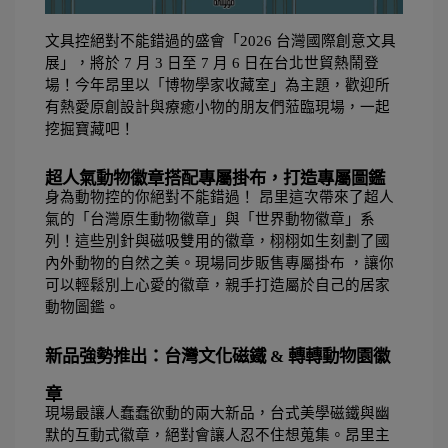
文具控絕對不能錯過的盛會「2026 台灣國際創意文具
展」，將於 7 月 3 日至 7 月 6 日在台北世貿熱鬧登
場！今年昂里以「博物學家收藏室」為主題，歡迎所
有熱愛原創設計與療癒小物的朋友們蒞臨現場，一起
挖掘寶藏吧！
超人氣動物徽章搭配專屬掛布，打造專屬圖鑑
身為動物控的你絕對不能錯過！ 昂里這次帶來了超人
氣的「台灣原生動物徽章」與「世界動物徽章」系
列！這些別針與磁吸雙用的徽章，栩栩如生刻劃了國
內外動物的自然之美。現場同步販售專屬掛布 ，讓你
可以輕鬆別上心愛的徽章，親手打造屬於自己的居家
動物圖鑑。 
新品強勢推出：台灣文化磁鐵 & 轉轉動物園徽
章 
現場最讓人蠢蠢欲動的兩大新品，台式美學磁鐵與幽
默的互動式徽章，絕對會讓人忍不住想蒐集。昂里主