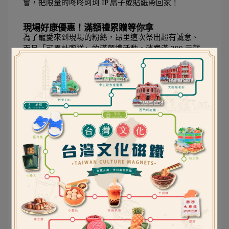
會，把限量的咚咚珂珂 IP 扇子或貼紙帶回家！
現場好康優惠！滿額禮累贈等你拿
為了寵愛來到現場的粉絲，昂里這次祭出超有誠意、
而且「可累計贈送」的滿額禮活動。消費滿 399 元就
送限定貼紙，滿 699 元再加贈實用又吸水的木漿海
綿，單筆滿 1,099 元更直接豪氣送你 50 元 7-11 商品
卡。所有滿額贈品數量皆有限、送完為止，想要撿便
宜、抱走滿滿好康的文具控們，千萬要準時衝一波！
〔點我查看詳細活動資訊〕
展覽資訊：
📍 地點：台北世貿（110 台北市信義區信義路五段 5 
號）
📅 展出日期：2026/07/03（五）至 2026/07/06（一）
📌 展出時間：10:00 - 18:00
🎯 攤位號碼：D0821