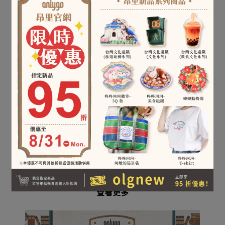
比利時【Metalmorphose】公
補貨中｜比利時
比利
牛鑰匙圈
【Metalmorphose】卡帶鑰匙
圈
NT$349
NT$399
加入購物車
已售完
查看更多