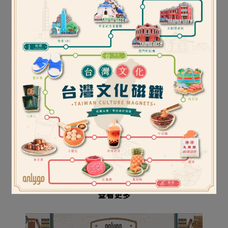
比利時【Metalmorphose】公
補貨中｜比利時
比利
牛鑰匙圈
【Metalmorphose】卡帶鑰匙
圈
NT$349
NT$399
加入購物車
已售完
查看更多