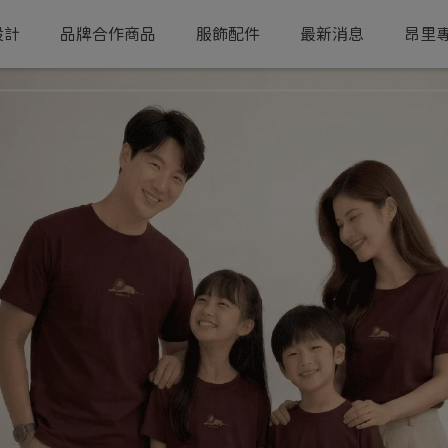
設計
品牌合作商品
服飾配件
最新消息
昂里