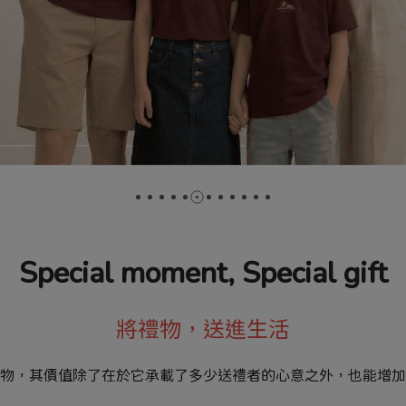
Special moment, Special gift
將禮物，送進生活
物，其價值除了在於它承載了多少送禮者的心意之外，也能增加