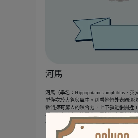
河馬
河馬（學名：Hippopotamus amphibi
型僅次於大象與犀牛。別看牠們外表圓滾
牠們擁有驚人的咬合力，上下顎能張開近 1
裡，晚上才會上岸覓食，日常作息看似悠
達時速 30 公里，比人類快得多！