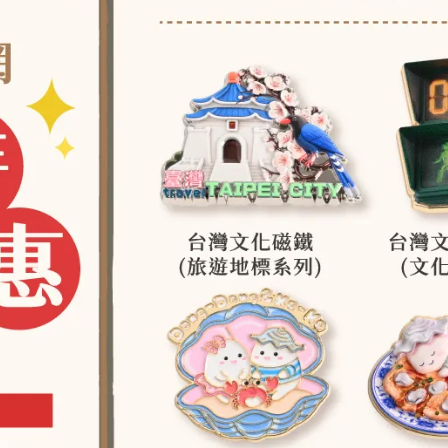
，但其實牠們與馬一點關係都沒有。河馬最有趣的特徵之一，就
、耳朵和鼻孔都長在頭頂，讓牠們能在幾乎全身浸在水裡時，仍
在水中生存的秘密武器。
易曬傷！為了保護自己，牠們會分泌一種帶有淡紅色的液體，被
一種天然的防曬乳與抗菌劑。這種液體能幫助河馬抵抗陽光和細
屬的護膚秘方。