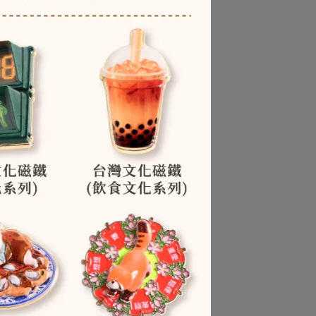
是
能
稱
菌