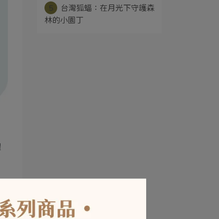
5
台灣狐蝠：在月光下守護森
林的小園丁
體
。
高