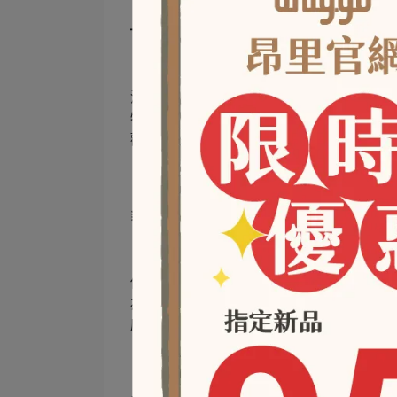
🌟有趣的事
河馬的名字在希臘文中意為「河裡的馬」
牠們能同時「半浮半沉」在水面上：眼睛
觀察四周與呼吸。這種「隱身術」是牠們
❄️冷門小知識
你知道嗎？河馬的皮膚其實非常脆弱，容
為「血汗」，看起來像是流血，但其實是
感染，是獨一無二的生理機制，是河馬專