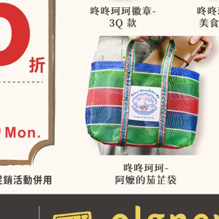
馬目前被列為 易危（Vulnerable）。牠們的數量因棲地流失、非
下降。守護河馬的方式包括：支持非洲的濕地保護計畫、避免購
們對牠們的認識。
馬日（World Hippo Day），這一天旨在喚起人們對河馬的關