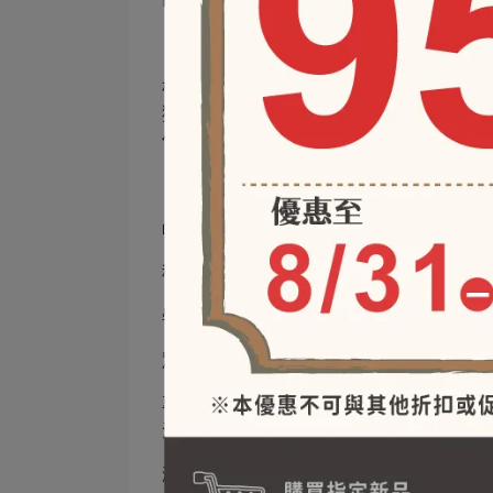
🔴瀕危等級：易危
根據 IUCN 國際自然保護聯盟 的資料，河
獵和象牙替代品「河馬牙齒」交易而持續
任何河馬牙製品，並透過環境教育提升人
📖
科別：河馬科
學名：Hippopotamus amphibius
別名：
專屬節日：每年2月15日，全球共同慶祝世界河
注，並推動對其保護行動。
瀕危分級：易危