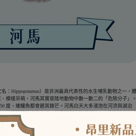
us，英文名：Hippopotamus）是非洲最具代表性的水生哺乳動物之一，
滾、模樣呆萌，河馬其實是陸地動物中數一數二的「危險分子」
50 度，連鱷魚都會避其鋒芒。河馬白天大多浸泡在河流與湖泊
閒，卻隱藏著致命的力量。別看河馬的腳短短的，奔跑時速度可