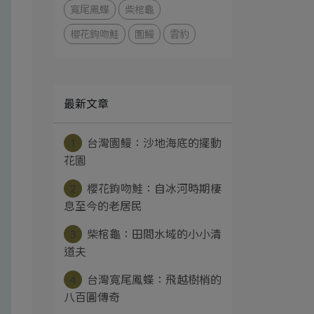
寬尾鳳蝶
柴棺龜
櫻花鉤吻鮭
園鰻
雲豹
最新文章
1
台灣園鰻：沙地海底的擺動
花園
2
櫻花鉤吻鮭：自冰河時期棲
息至今的老居民
3
柴棺龜：田間水域的小小清
道夫
4
台灣寬尾鳳蝶：飛越樹梢的
八百圓傳奇