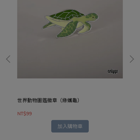
世界動物圖鑑徽章（綠蠵龜）
世
NT$99
NT
加入購物車