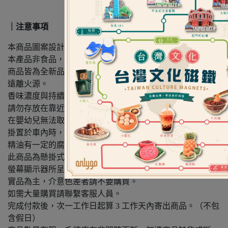
｜注意事項
本商品圖案設計版權為昂里所有，翻印必究。
本產品非食品，請勿食用。
商品皆為全新品。
遠離火源。
香味濃度與持續時間，視空間大小、環境溫度而異。
請勿存放在靠近火源、陽光直射、高溫潮濕的地方，並存放
在嬰幼兒無法取到的地方。
掛置於車內時，請掛於不阻礙開車視線的地方。
精油有一定的腐蝕性，請勿長時間照射或接觸皮膚、衣物。
此商品為懸掛式商品，不建議長時間與包款、衣物接觸。
螢幕顯示器所呈現的商品照可能會產生色差，商品顏色請以
實品為主，介意色差者請不要購買。
如需大量購買請聯繫客服人員。
完成付款後，次一工作日起算 3 工作天內寄出商品。（不包
含假日）