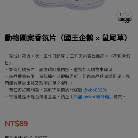
1
/
13
動物圖案香氛片（國王企鵝 × 鼠尾草）
．完成付款後，次一工作日起算 3 工作天內寄出商品。（不包含假
日）
．如需訂購多件，請依欲訂購內容，重複加入購物車即可。
．商品數量有限，系統庫存非即時更新，如遇商品缺貨或斷貨，我
司保有延後出貨及取消訂單之權利。
．有任何訂購問題，請於下單前詢問客服
@ybo8325o
．寄送地區不是台灣地區者，請至［
昂里 pinkoi 設計館
］購買。
NT$89
商品編號:
OLG-C027D