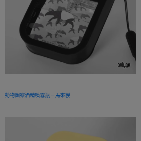
動物圖案酒精噴霧瓶－馬來貘