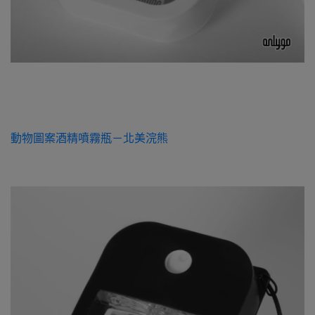
動物圖案酒精噴霧瓶－北美浣熊