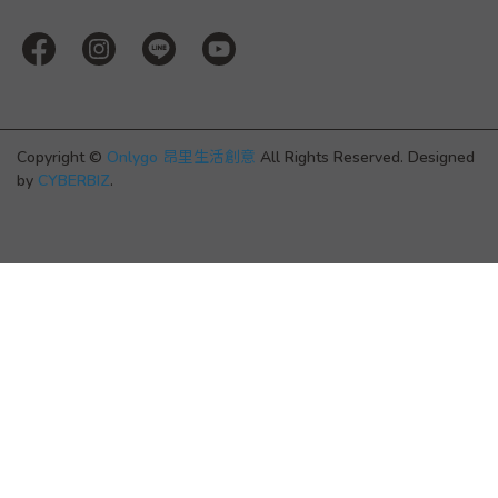
Copyright ©
Onlygo 昂里生活創意
All Rights Reserved.
Designed
by
CYBERBIZ
.