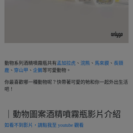
動物系列酒精噴霧瓶共有
孟加拉虎
、
浣熊
、
馬來貘
、
長頸
鹿
、
穿山甲
、
企鵝
等可愛動物。
你最喜歡哪一種動物呢？快帶著可愛的牠和你一起外出生活
吧！
｜動物圖案酒精噴霧瓶影片介紹
如看不到影片，請點我至 youtube 觀看