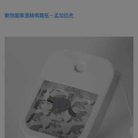
動物圖案酒精噴霧瓶－孟加拉虎