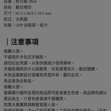
容量：約可裝 38ml
技術：數位噴印
尺寸：83.3 x 60.8 x 19.5 mm
款式：大熊貓
包裝：OPP 自黏袋 + 紙卡
｜注意事項
遠離火源。
不適用於半包式手機殼。
請勿拉扯甩盪，以免快速減少使用壽命。
手機掛繩與夾片以組販售，另有單賣夾片，歡迎選購。
本商品圖案設計版權為昂里所有，翻印必究。
商品皆為全新品。
遠離火源。
螢幕顯示器所呈現的商品照可能會產生色差，商品顏色請以
實品為主，介意色差者請不要購買。
如需大量購買請聯繫客服人員。
完成付款後，次一工作日起算 3 工作天內寄出商品。（不包