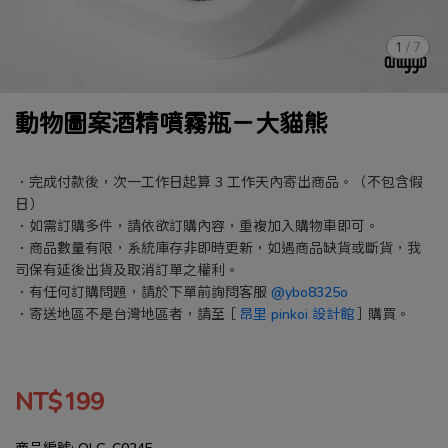
1
/
7
動物圖案酒精噴霧瓶－大貓熊
．完成付款後，次一工作日起算 3 工作天內寄出商品。（不包含假
日）
．如需訂購多件，請依欲訂購內容，重複加入購物車即可。
．商品數量有限，系統庫存非即時更新，如遇商品缺貨或斷貨，我
司保有延後出貨及取消訂單之權利。
．有任何訂購問題，請於下單前詢問客服
@ybo8325o
．寄送地區不是台灣地區者，請至［
昂里 pinkoi 設計館
］購買。
NT$199
商品編號:
OLG-C024F