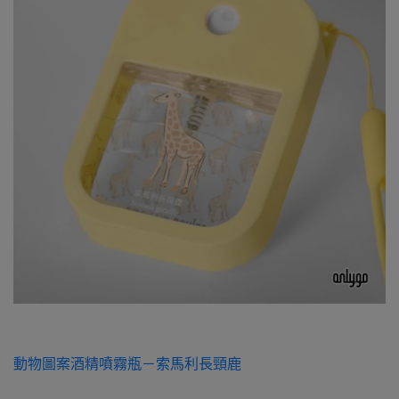
動物圖案酒精噴霧瓶－索馬利長頸鹿