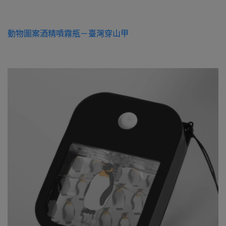
動物圖案酒精噴霧瓶－臺灣穿山甲