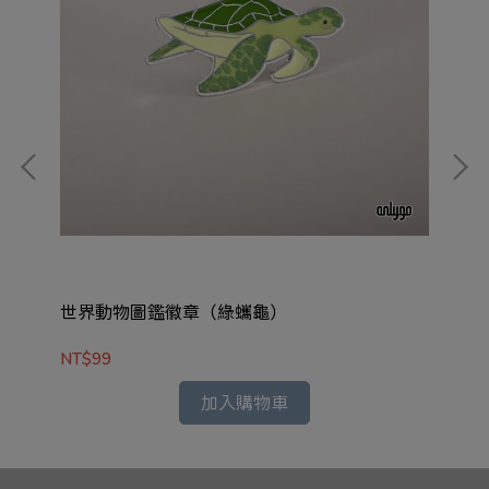
世界動物圖鑑徽章（綠蠵龜）
世
NT$99
NT
加入購物車