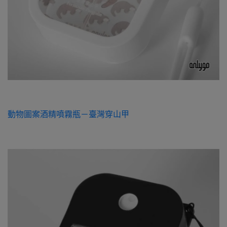
動物圖案酒精噴霧瓶－臺灣穿山甲