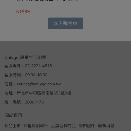
NT$99
NT
加入購物車
Onlygo 昂里生活創意
客服專線：02-2221-4818
客服時間：09:00-18:00
信箱：service@onlygo.com.tw
地址：新北市中和區板南路653號9樓
統一編號：28361475
關於我們
新品上市
昂里原創設計
品牌合作商品
服飾配件
最新消息