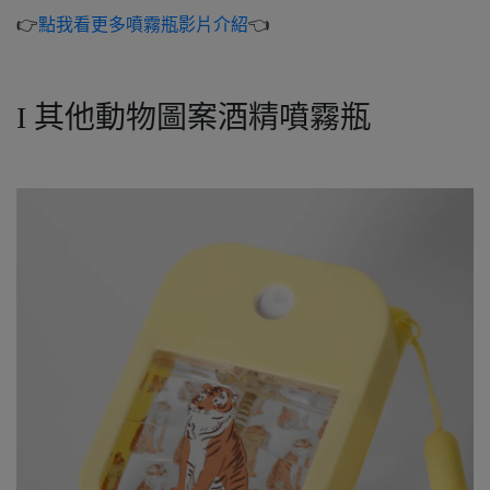
👉
點我看更多噴霧瓶影片介紹
👈
Ι 其他動物圖案酒精噴霧瓶