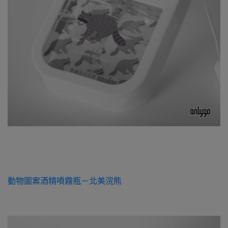
動物圖案酒精噴霧瓶－北美浣熊