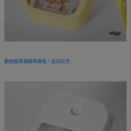
動物圖案酒精噴霧瓶－孟加拉虎