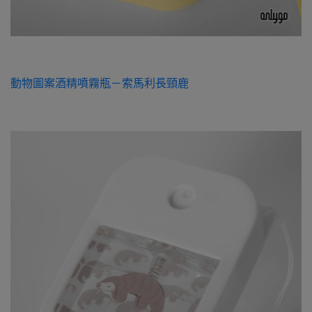
動物圖案酒精噴霧瓶－索馬利長頸鹿