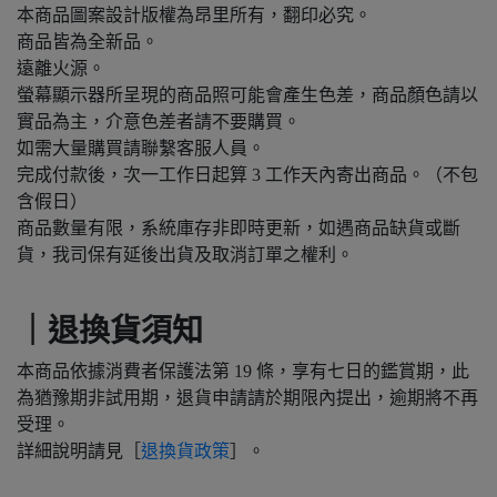
本商品圖案設計版權為昂里所有，翻印必究。
商品皆為全新品。
遠離火源。
螢幕顯示器所呈現的商品照可能會產生色差，商品顏色請以
實品為主，介意色差者請不要購買。
如需大量購買請聯繫客服人員。
完成付款後，次一工作日起算 3 工作天內寄出商品。（不包
含假日）
商品數量有限，系統庫存非即時更新，如遇商品缺貨或斷
貨，我司保有延後出貨及取消訂單之權利。
｜退換貨須知
本商品依據消費者保護法第 19 條，享有七日的鑑賞期，此
為猶豫期非試用期，退貨申請請於期限內提出，逾期將不再
受理。
詳細說明請見［
退換貨政策
］。