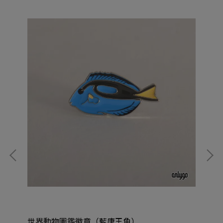
世界動物圖鑑徽章（藍唐王魚）
世