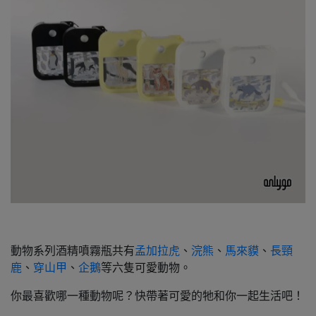
動物系列酒精噴霧瓶共有
孟加拉虎
、
浣熊
、
馬來貘
、
長頸
鹿
、
穿山甲
、
企鵝
等六隻可愛動物。
你最喜歡哪一種動物呢？快帶著可愛的牠和你一起生活吧！