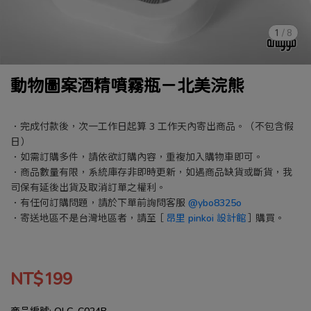
1
/
8
動物圖案酒精噴霧瓶－北美浣熊
．完成付款後，次一工作日起算 3 工作天內寄出商品。（不包含假
日）
．如需訂購多件，請依欲訂購內容，重複加入購物車即可。
．商品數量有限，系統庫存非即時更新，如遇商品缺貨或斷貨，我
司保有延後出貨及取消訂單之權利。
．有任何訂購問題，請於下單前詢問客服
@ybo8325o
．寄送地區不是台灣地區者，請至［
昂里 pinkoi 設計館
］購買。
NT$199
商品編號:
OLG-C024B