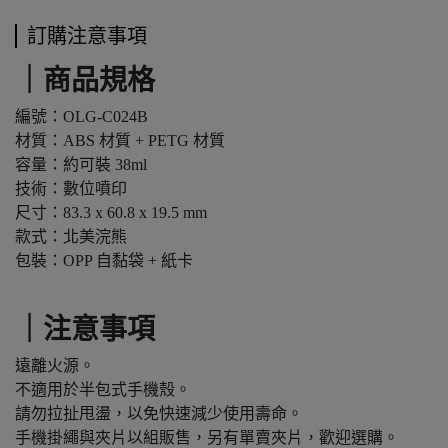
訂購注意事項
｜商品規格
編號：OLG-C024B
材質：ABS 材質 + PETG 材質
容量：約可裝 38ml
技術：數位噴印
尺寸：83.3 x 60.8 x 19.5 mm
款式：北美浣熊
包裝：OPP 自黏袋 + 紙卡
｜注意事項
遠離火源。
不適用於半包式手機殼。
請勿拉扯甩盪，以免快速減少使用壽命。
手機掛繩與夾片以組販售，另有單賣夾片，歡迎選購。