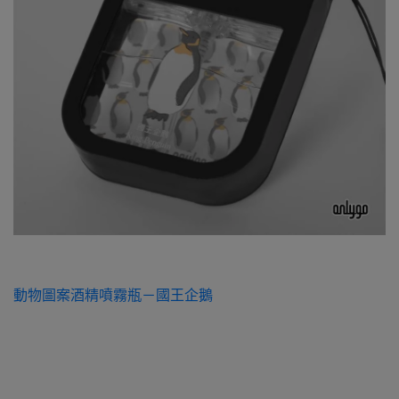
動物圖案酒精噴霧瓶－國王企鵝