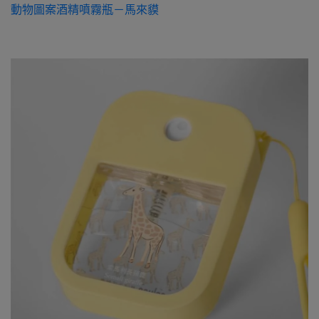
動物圖案酒精噴霧瓶－馬來貘