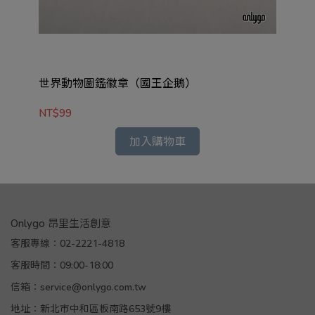
世界動物圖鑑徽章（國王企鵝）
世
NT$99
NT
加入購物車
Onlygo 昂里生活創意
客服專線：02-2221-4818
客服時間：09:00-18:00
信箱：service@onlygo.com.tw
地址：新北市中和區板南路653號9樓