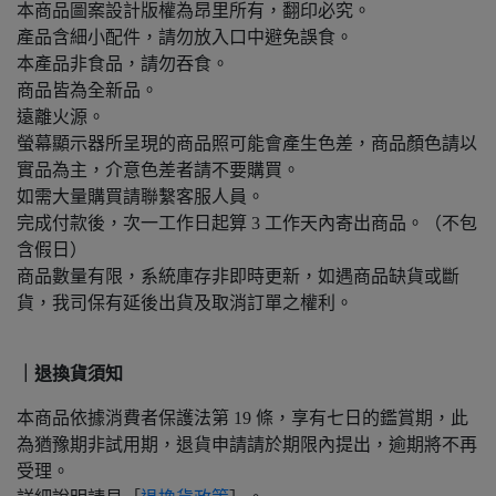
本商品圖案設計版權為昂里所有，翻印必究。
產品含細小配件，請勿放入口中避免誤食。
本產品非食品，請勿吞食。
商品皆為全新品。
遠離火源。
螢幕顯示器所呈現的商品照可能會產生色差，商品顏色請以
實品為主，介意色差者請不要購買。
如需大量購買請聯繫客服人員。
完成付款後，次一工作日起算 3 工作天內寄出商品。（不包
含假日）
商品數量有限，系統庫存非即時更新，如遇商品缺貨或斷
貨，我司保有延後出貨及取消訂單之權利。
｜退換貨須知
本商品依據消費者保護法第 19 條，享有七日的鑑賞期，此
為猶豫期非試用期，退貨申請請於期限內提出，逾期將不再
受理。