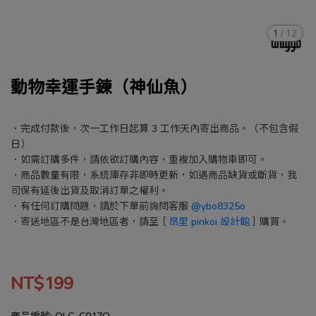
1
/
12
動物幸運手鍊（神仙魚）
．完成付款後，次一工作日起算 3 工作天內寄出商品。（不包含假
日）
．如需訂購多件，請依欲訂購內容，重複加入購物車即可。
．商品數量有限，系統庫存非即時更新，如遇商品缺貨或斷貨，我
司保有延後出貨及取消訂單之權利。
．有任何訂購問題，請於下單前詢問客服
@ybo8325o
．寄送地區不是台灣地區者，請至［
昂里 pinkoi 設計館
］購買。
NT$199
商品編號:
OLG-C017O