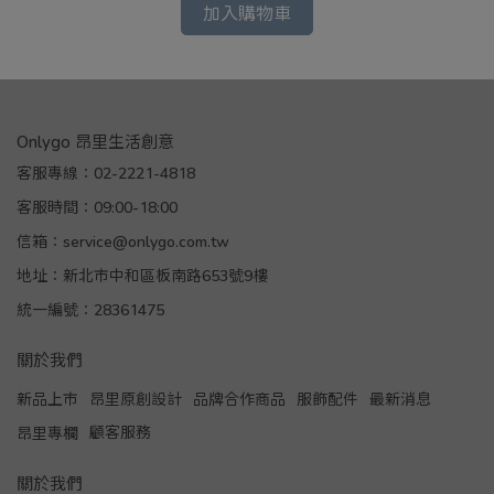
加入購物車
Onlygo 昂里生活創意
客服專線：02-2221-4818
客服時間：09:00-18:00
信箱：service@onlygo.com.tw
地址：新北市中和區板南路653號9樓
統一編號：28361475
關於我們
新品上市
昂里原創設計
品牌合作商品
服飾配件
最新消息
顧客服務
昂里專欄
關於我們