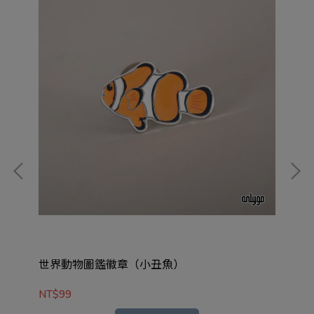
世界動物圖鑑徽章（小丑魚）
世
NT$99
NT