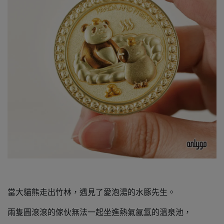
當大貓熊走出竹林，遇見了愛泡湯的水豚先生。
兩隻圓滾滾的傢伙無法一起坐進熱氣氤氳的溫泉池，