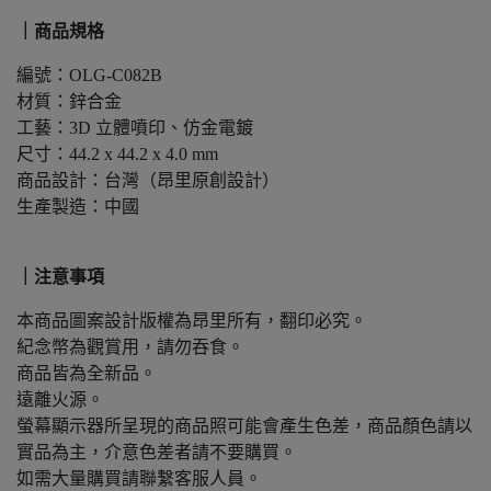
｜商品規格
編號：OLG-C082B
材質：鋅合金
工藝：3D 立體噴印、仿金電鍍
尺寸：44.2 x 44.2 x 4.0 mm
商品設計：台灣（昂里原創設計）
生產製造：中國
｜注意事項
本商品圖案設計版權為昂里所有，翻印必究。
紀念幣為觀賞用，請勿吞食。
商品皆為全新品。
遠離火源。
螢幕顯示器所呈現的商品照可能會產生色差，商品顏色請以
實品為主，介意色差者請不要購買。
如需大量購買請聯繫客服人員。