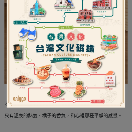
收藏這一刻，就像把溫泉午後的悠閒放進掌心，
只有溫泉的熱氣、橘子的香氣，和心裡那種平靜的感覺。