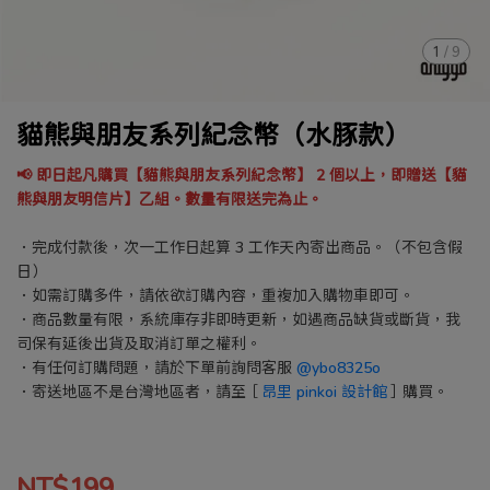
1
/
9
貓熊與朋友系列紀念幣（水豚款）
📢 即日起凡購買【貓熊與朋友系列紀念幣】 2 個以上，即贈送【貓
熊與朋友明信片】乙組。數量有限送完為止。
．完成付款後，次一工作日起算 3 工作天內寄出商品。（不包含假
日）
．如需訂購多件，請依欲訂購內容，重複加入購物車即可。
．商品數量有限，系統庫存非即時更新，如遇商品缺貨或斷貨，我
司保有延後出貨及取消訂單之權利。
．有任何訂購問題，請於下單前詢問客服
@ybo8325o
．寄送地區不是台灣地區者，請至［
昂里 pinkoi 設計館
］購買。
NT$199