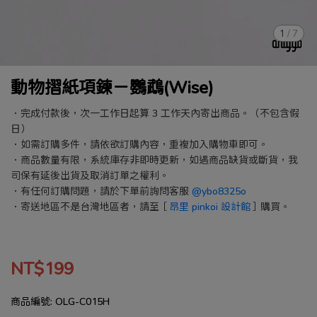
1
/
7
動物摺紙項鍊－鸚鵡(Wise)
．完成付款後，次一工作日起算 3 工作天內寄出商品。（不包含假
日）
．如需訂購多件，請依欲訂購內容，重複加入購物車即可。
．商品數量有限，系統庫存非即時更新，如遇商品缺貨或斷貨，我
司保有延後出貨及取消訂單之權利。
．有任何訂購問題，請於下單前詢問客服
@ybo8325o
．寄送地區不是台灣地區者，請至［
昂里 pinkoi 設計館
］購買。
NT$199
商品編號:
OLG-C015H