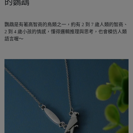
的鸚鵡
鸚鵡是有著高智商的鳥類之一，約有 2 到 7 歲人類的智商、
2 到 4 歲小孩的情感，懂得邏輯推理與思考，也會模仿人類
語言喔～