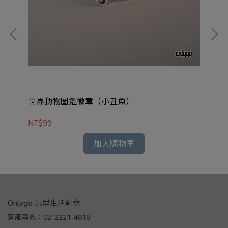
世界動物圖鑑徽章（小丑魚）
世
NT$99
NT
加入購物車
Onlygo 昂里生活創意
客服專線：02-2221-4818