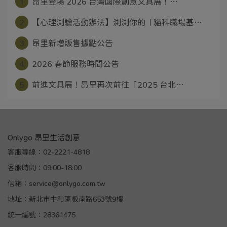
1
昂里登場 2026 台灣國際創意文具展！⋯
2
【心理測驗活動辦法】測測你的「貓科職場基⋯
3
昂里新增販售據點公告
4
2026 春節服務時間公告
5
前進文具展！昂里再次前往「2025 台北⋯
Onlygo 昂里生活創意
客服專線：02-2221-4818
客服時間：09:00-18:00
信箱：service@onlygo.com.tw
地址：新北市中和區板南路653號9樓
統一編號：28361475