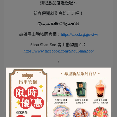
到紀念品店逛逛喔～
新春假期就到高雄走走吧！
🦁🐊🦛🐐🐘🦥🐅🐢🐒🦝
高雄壽山動物園官網：
https://zoo.kcg.gov.tw/
Shou Shan Zoo 壽山動物園 fb：
https://www.facebook.com/ShouShanZoo/
/
Follow US
facebook
/
instagram
/
youtube