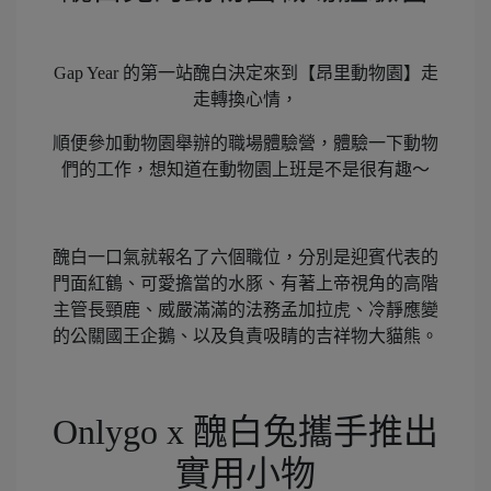
Gap Year 的第一站醜白決定來到【昂里動物園】走
走轉換心情，
順便參加動物園舉辦的職場體驗營，體驗一下動物
們的工作，想知道在動物園上班是不是很有趣～
醜白一口氣就報名了六個職位，分別是迎賓代表的
門面紅鶴、可愛擔當的水豚、有著上帝視角的高階
主管長頸鹿、威嚴滿滿的法務孟加拉虎、冷靜應變
的公關國王企鵝、以及負責吸睛的吉祥物大貓熊。
Onlygo x 醜白兔攜手推出
實用小物