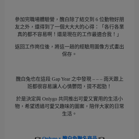
參加完職場體驗營，醜白除了結交到 6 位動物好朋
友之外，還得到了一個大大大的心得：「各行各業
真的都不容易啊！還是現在的工作最適合我！」
返回工作崗位後，將這一趟的經驗用圖像方式畫出
保存。
醜白兔也在這段 Gap Year 之中發現 – – – 雨天跟上
班都很容易讓人心情鬱悶，提不起勁！
於是決定與 Onlygo 共同推出可愛又實用的生活小
物，希望透過可愛又趣味的圖案，陪伴大家的日常
生活。
👉
Onlygo x 醜白兔聯名商品
👈