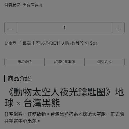
供貨狀況:
尚有庫存 4
此商品 「 最高 」可以折抵紅利
0
點 (約等於
NT$0
)
商品介紹
訂購注意事項
運送方式
商品介紹
《動物太空人夜光鑰匙圈》地
球 × 台灣黑熊
升空倒數，任務啟動。台灣黑熊搭乘地球號太空艙，正式前
往宇宙中心出差。