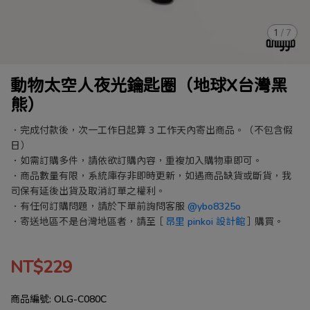
1
/
7
動物太空人夜光鑰匙圈（地球X台灣黑
熊）
．完成付款後，次一工作日起算 3 工作天內寄出商品。（不包含假
日）
．如需訂購多件，請依欲訂購內容，重複加入購物車即可。
．商品數量有限，系統庫存非即時更新，如遇商品缺貨或斷貨，我
司保有延後出貨及取消訂單之權利。
．有任何訂購問題，請於下單前詢問客服
@ybo8325o
．寄送地區不是台灣地區者，請至［
昂里 pinkoi 設計館
］購買。
NT$229
商品編號:
OLG-C080C