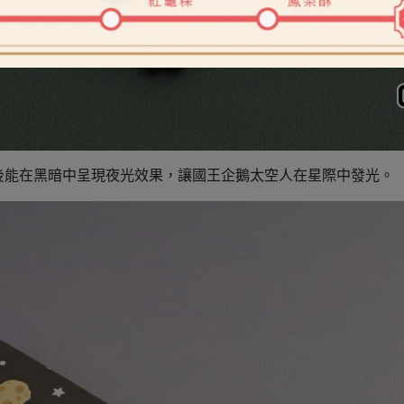
後能在黑暗中呈現夜光效果，讓國王企鵝太空人在星際中發光。