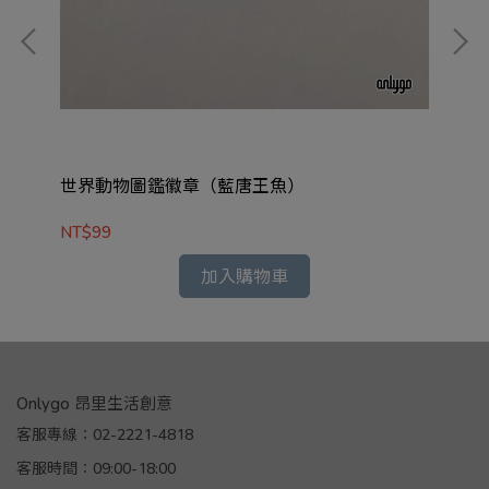
世界動物圖鑑徽章（藍唐王魚）
世
NT$99
NT
加入購物車
Onlygo 昂里生活創意
客服專線：02-2221-4818
客服時間：09:00-18:00