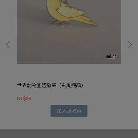
世界動物圖鑑徽章（玄鳳鸚鵡）
世
NT$99
NT
加入購物車