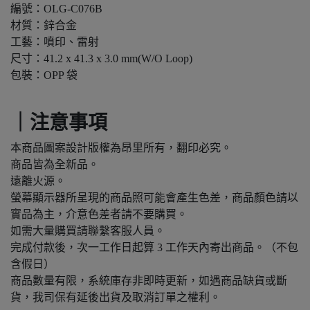
編號：OLG-C076B
材質：鋅合金
工藝：噴印、雷射
尺寸：41.2 x 41.3 x 3.0 mm(W/O Loop)
包裝：OPP 袋
｜注意事項
本商品圖案設計版權為昂里所有，翻印必究。
商品皆為全新品。
遠離火源。
螢幕顯示器所呈現的商品照可能會產生色差，商品顏色請以
實品為主，介意色差者請不要購買。
如需大量購買請聯繫客服人員。
完成付款後，次一工作日起算 3 工作天內寄出商品。（不包
含假日）
商品數量有限，系統庫存非即時更新，如遇商品缺貨或斷
貨，我司保有延後出貨及取消訂單之權利。