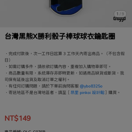
1
/
9
台灣黑熊X勝利骰子棒球球衣鑰匙圈
．完成付款後，次一工作日起算 3 工作天內寄出商品。（不包含假
日）
．如需訂購多件，請依欲訂購內容，重複加入購物車即可。
．商品數量有限，系統庫存非即時更新，如遇商品缺貨或斷貨，我
司保有延後出貨及取消訂單之權利。
．有任何訂購問題，請於下單前詢問客服
@ybo8325o
．寄送地區不是台灣地區者，請至［
昂里 pinkoi 設計館
］購買。
NT$149
商品編號:
OLG-C076B