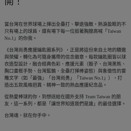
開！
當台灣在世界球場上揮出全壘打、擊退強敵，熱淚盈眶的不
只有場上的球員，還有場下每一位挺著胸膛高喊「Taiwan
No.1」的你我。
《台灣尚勇應援鑰匙圈系列》，正是將這份來自土地的驕傲
與榮耀，轉化為可隨身攜帶的信念徽章。每款鑰匙圈皆以球
衣造型設計，融合經典色彩、應援元素（骰子、台灣黑熊、
胸口畫框手勢、台灣藍鵲、全壘打揮棒姿態）與象徵性的雷
雕文字（如「最強」「台灣尚勇」「Taiwan No.1」），打
造出五款風格迥異、精神一致的熱血應援紀念品。
從熱愛棒球的你，到想送給在國外支持 Team Taiwan 的朋
友，這一系列，都是「讓世界知道我們是誰」的最佳選擇。
台灣魂，就在你手中。